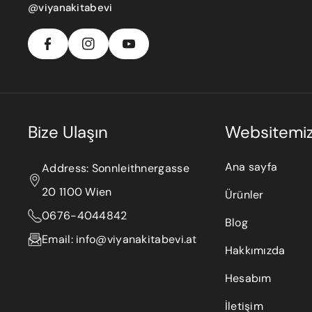
A
S
@viyanakitabevi
O
C
T
U
E
A
T
B
G
U
O
R
B
O
A
E
K
M
Bize Ulaşın
Websitemi
Ana sayfa
Address: Sonnleithnergasse
20 1100 Wien
Ürünler
0676-4044842
Blog
Email: info@viyanakitabevi.at
Hakkımızda
Hesabım
İletişim