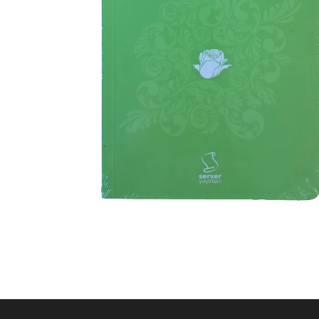
F
In
Y