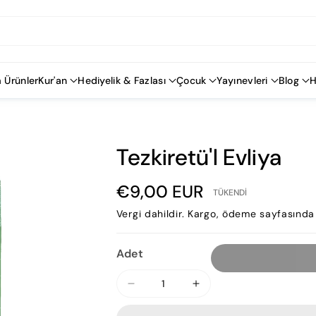
 Ürünler
Kur'an
Hediyelik & Fazlası
Çocuk
Yayınevleri
Blog
H
Tezkiretü'l Evliya
SKU:
€9,00 EUR
TÜKENDI
Vergi dahildir.
Kargo
, ödeme sayfasında 
Adet
Tezkiretü&#39;l
Tezkiretü&#39;l
Evliya
Evliya