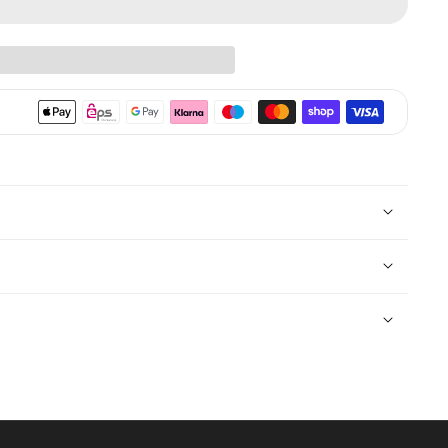
Önerilen
Nakliye Notları
Ambalaj Türü
akliyesi
lim alınabilir
nekleri de mevcuttur