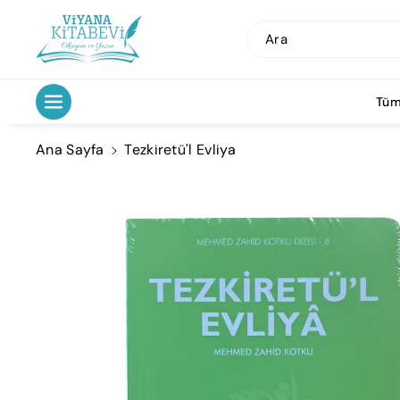
İçeriğe Atl
A
Ara
Tüm
Ana Sayfa
Tezkiretü'l Evliya
Ürün
Bilgisine
Atla