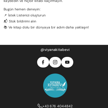
kaydedin ve hiçbir kitabı kaçırmayın.
Bugün hemen deneyin:
📌 İstek Listenizi oluşturun
📬 Stok bildirimi alın
📚 Ve kitap dolu bir dünyaya bir adım daha yaklaşın!
F
In
Y
A
S
@viyanakitabevi
O
C
T
U
E
A
T
B
G
U
O
R
B
O
A
E
K
M
+43 676 4044842