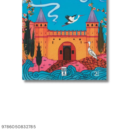
SKU:
9786050832785