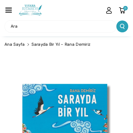
İçeriğe Atla
0
Ara
Ana Sayfa
Sarayda Bir Yıl - Rana Demiriz
Ürün
Bilgisine
Atla