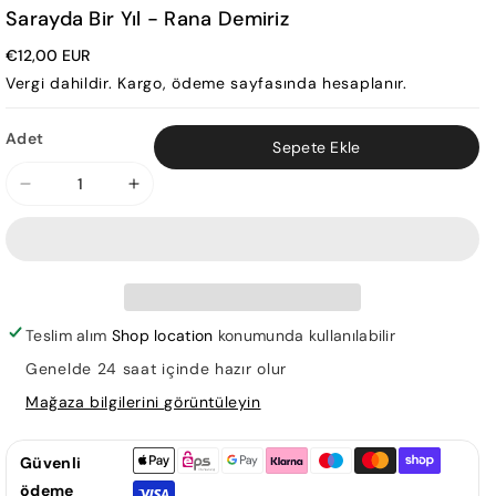
Sarayda Bir Yıl - Rana Demiriz
€12,00 EUR
Vergi dahildir.
Kargo
, ödeme sayfasında hesaplanır.
Adet
Sepete Ekle
Sarayda
Sarayda
Bir
Bir
Yıl
Yıl
-
-
Rana
Rana
Demiriz
Demiriz
Teslim alım
Shop location
konumunda kullanılabilir
için
için
Genelde 24 saat içinde hazır olur
adedi
adedi
Mağaza bilgilerini görüntüleyin
azaltın
artırın
Güvenli
ödeme