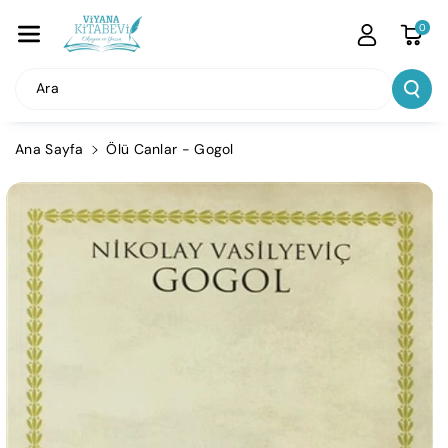
İçeriğe Atla
0
Ara
Ana Sayfa
Ölü Canlar - Gogol
Ürün
Bilgisine
Atla