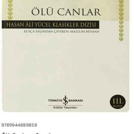
SKU:
9789944889858