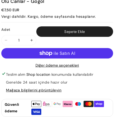
Ölü Canlar - Gogol
€7,50 EUR
Vergi dahildir.
Kargo
, ödeme sayfasında hesaplanır.
Adet
Sepete Ekle
Ölü
Ölü
Canlar
Canlar
-
-
Gogol
Gogol
Diğer ödeme seçenekleri
için
için
adedi
adedi
Teslim alım
Shop location
konumunda kullanılabilir
azaltın
artırın
Genelde 24 saat içinde hazır olur
Mağaza bilgilerini görüntüleyin
Güvenli
ödeme