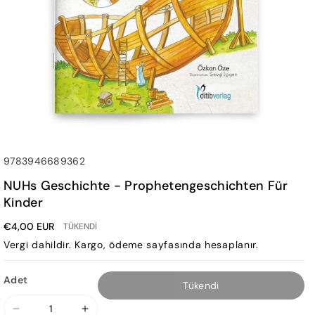
SKU:
9783946689362
NUHs Geschichte - Prophetengeschichten Für
Kinder
€4,00 EUR
TÜKENDI
Vergi dahildir.
Kargo
, ödeme sayfasında hesaplanır.
Adet
Tükendi