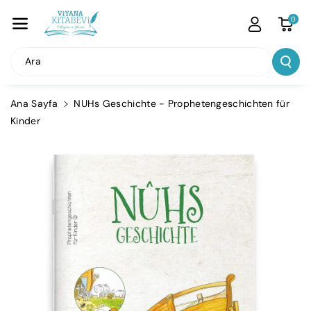
İçeriğe Atla
0
Ara
Ana Sayfa
NUHs Geschichte - Prophetengeschichten für
Kinder
Ürün
Bilgisine
Atla