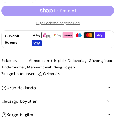
NUHs
NUHs
Geschichte
Geschichte
-
-
Prophetengeschichten
Prophetengeschichten
Diğer ödeme seçenekleri
für
für
Kinder
Kinder
Güvenli
için
için
ödeme
adedi
adedi
azaltın
artırın
Etiketler:
Ahmet inam (dr. phil)
,
Ditibverlag
,
Güven günes
,
Kinderbücher
,
Mehmet cevik
,
Sevgi icigen
,
Zsu gmbh (ditibverlag)
,
Özkan öze
Ürün Hakkında
Die beliebte Serie „Prophetengeschichten für Kinder“ gibt es
Kargo boyutları
nun auch auf Deutsch. In diesem Buch aus der Serie
Ürün Ölçüm Tablosu
„Prophetengeschichten für Kinder“ wird die aufregende
Kargo bilgileri
Geschichte des Propheten Nuh in Begleitung farbenfroher