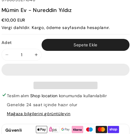
Mümin Ev - Nureddin Yıldız
€10,00 EUR
Vergi dahildir.
Kargo
, ödeme sayfasında hesaplanır.
Adet
Sepete Ekle
Mümin
Mümin
Ev
Ev
-
-
Nureddin
Nureddin
Yıldız
Yıldız
için
için
Teslim alım
Shop location
konumunda kullanılabilir
adedi
adedi
Genelde 24 saat içinde hazır olur
azaltın
artırın
Mağaza bilgilerini görüntüleyin
Güvenli