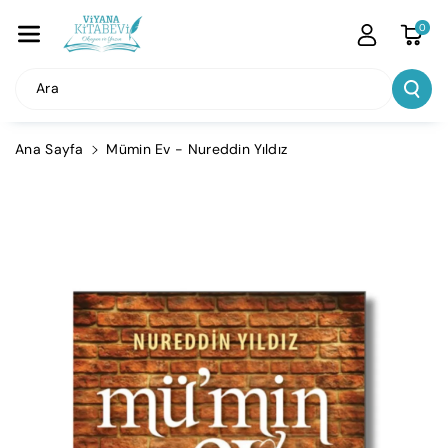
İçeriğe Atla
0
Ara
Ana Sayfa
Mümin Ev - Nureddin Yıldız
Ürün
Bilgisine
Atla