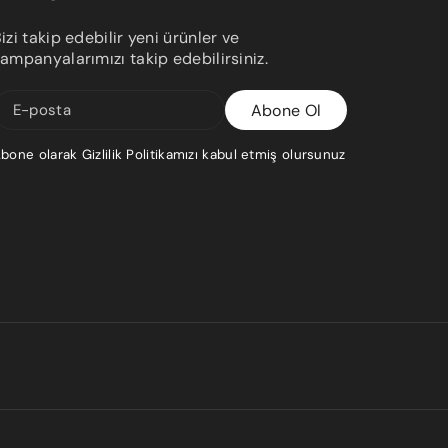
kutu
kullanılmaktadır.
izi takip edebilir yeni ürünler ve
ampanyalarımızı takip edebilirsiniz.
Orta boy karton
Balonlu naylon ve strafor dolgu
kutu
malzemesi kullanılmaktadır.
Abone Ol
E-posta
bone olarak Gizlilik Politikamızı kabul etmiş olursunuz
Büyük karton
Ürün etrafı sıkıca sarılı, kutu içi
kutu
boşluk doldurularak hazırlanır..