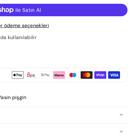
er ödeme seçenekleri
 kullanılabilir
Yasin pişgin
Suresi Tefsiri, Yasin Pişgin'in kaleminden çıkan derin
tefsirini yaparak okuyuculara zengin bir anlayış