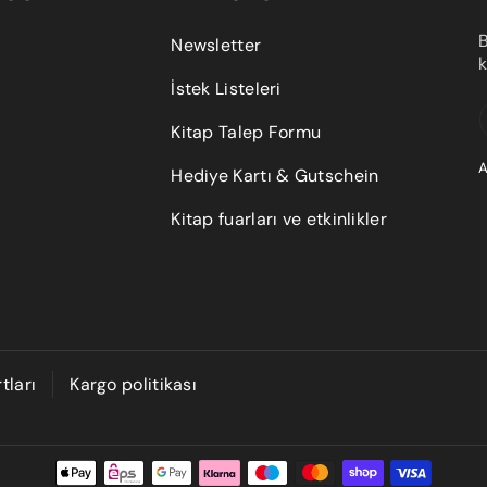
Küçük
B
Newsletter
k
Hediyeli
İstek Listeleri
20 x 15 x 10
0.5
k - Orta
Kitap Talep Formu
A
Hediyeli
Hediye Kartı & Gutschein
k -
30 x 20 x 15
1.5
Kitap fuarları ve etkinlikler
Büyük
tları
Kargo politikası