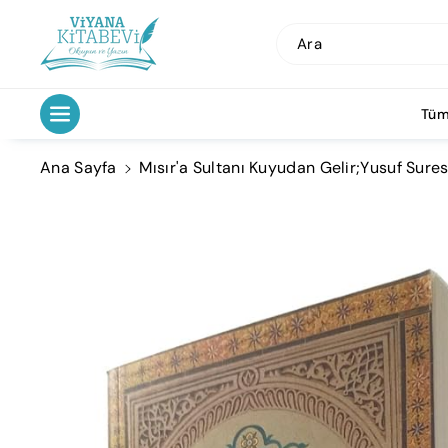
İçeriğe Atl
A
Ara
Tüm
Ana Sayfa
Mısır'a Sultanı Kuyudan Gelir;Yusuf Suresi
Ürün
Bilgisine
Atla