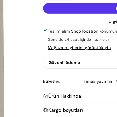
Sultanı
Sultanı
Kuyudan
Kuyudan
Gelir;Yusuf
Gelir;Yusuf
Diğ
Suresi
Suresi
Tefsiri
Tefsiri
Teslim alım
Shop location
konumunda
için
için
Genelde 24 saat içinde hazır olur
adedi
adedi
Mağaza bilgilerini görüntüleyin
azaltın
artırın
Güvenli ödeme
Etiketler:
Timas yayinlari
,
Ürün Hakkında
Mısır'a Sultanı Kuyudan Gelir; Yusuf 
Kargo boyutları
bir eser. Bu kitap, Yusuf Suresi'nin 