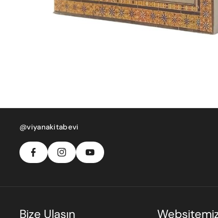
F
In
Y
A
S
@viyanakitabevi
O
C
T
U
E
A
T
B
G
U
O
R
B
O
A
E
K
M
Bize Ulaşın
Websitemi