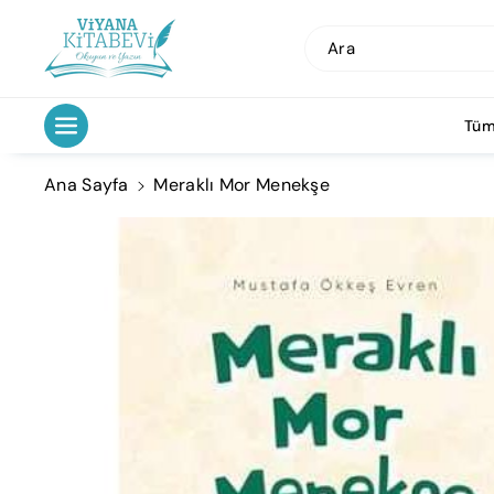
İçeriğe Atl
A
Ara
Tüm
Ana Sayfa
Meraklı Mor Menekşe
Ürün
Bilgisine
Atla