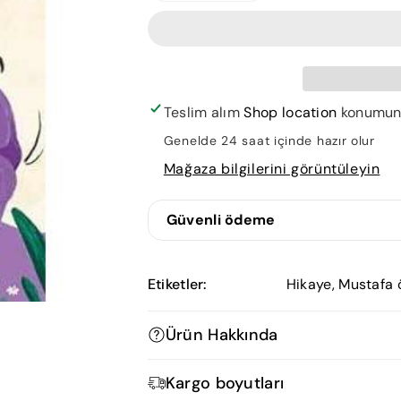
Mor
Mor
Menekşe
Menekşe
için
için
adedi
adedi
azaltın
artırın
Teslim alım
Shop location
konumunda
Genelde 24 saat içinde hazır olur
Mağaza bilgilerini görüntüleyin
Güvenli ödeme
Etiketler:
Hikaye
,
Mustafa 
Ürün Hakkında
Meraklı Mor Menekşe
Kargo boyutları