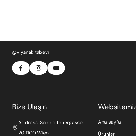
F
In
Y
A
S
@viyanakitabevi
O
C
T
U
E
A
T
B
G
U
O
R
B
O
A
E
K
M
Bize Ulaşın
Websitemi
Ana sayfa
Address: Sonnleithnergasse
20 1100 Wien
Ürünler