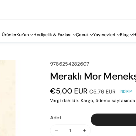
 Ürünler
Kur'an
Hediyelik & Fazlası
Çocuk
Yayınevleri
Blog
H
SKU:
9786254282607
Meraklı Mor Menek
€5,00 EUR
€5,76 EUR
İNDIRIM
Vergi dahildir.
Kargo
, ödeme sayfasında 
Adet
Meraklı
Meraklı