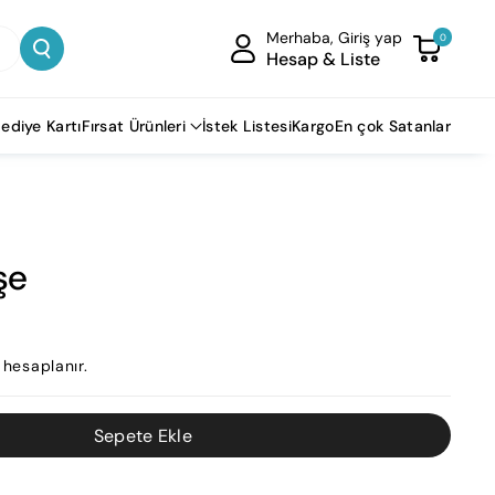
Merhaba, Giriş yap
0
Hesap & Liste
ediye Kartı
Fırsat Ürünleri
İstek Listesi
Kargo
En çok Satanlar
şe
hesaplanır.
Sepete Ekle