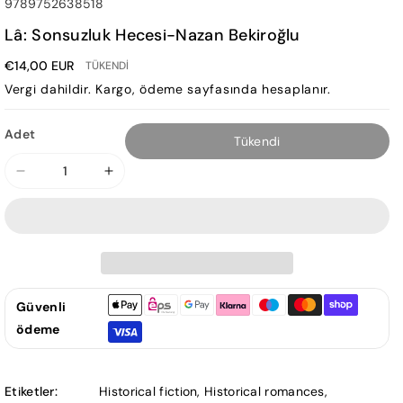
SKU:
9789752638518
Lâ: Sonsuzluk Hecesi-Nazan Bekiroğlu
€14,00 EUR
TÜKENDI
Vergi dahildir.
Kargo
, ödeme sayfasında hesaplanır.
Adet
Tükendi
Lâ:
Lâ:
Sonsuzluk
Sonsuzluk
Hecesi-
Hecesi-
Nazan
Nazan
Bekiroğlu
Bekiroğlu
için
için
Güvenli
adedi
adedi
azaltın
artırın
ödeme
Etiketler:
Historical fiction
,
Historical romances
,