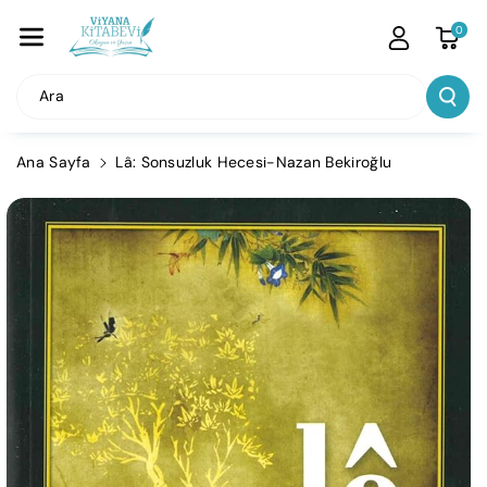
İçeriğe Atla
0
Ara
Ana Sayfa
Lâ: Sonsuzluk Hecesi-Nazan Bekiroğlu
Ürün
Bilgisine
Atla