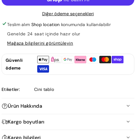
10*10
10*10
Cm
Cm
Diğer ödeme seçenekleri
Karo
Karo
Dç112
Dç112
Teslim alım
Shop location
konumunda kullanılabilir
için
için
Genelde 24 saat içinde hazır olur
adedi
adedi
Mağaza bilgilerini görüntüleyin
azaltın
artırın
Güvenli
ödeme
Etiketler:
Cini tablo
Ürün Hakkında
Kargo boyutları
Ürün Ölçüm Tablosu
Kargo bilgileri