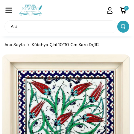
İçeriğe Atla
0
Ara
Ana Sayfa
Kütahya Çini 10*10 Cm Karo Dç112
Ürün
Bilgisine
Atla