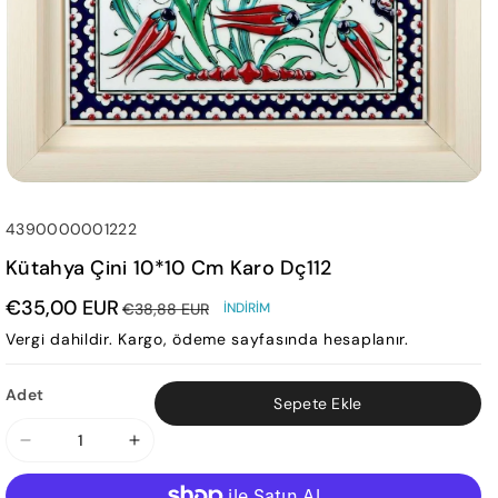
SKU:
4390000001222
Kütahya Çini 10*10 Cm Karo Dç112
€35,00 EUR
€38,88 EUR
İNDIRIM
Vergi dahildir.
Kargo
, ödeme sayfasında hesaplanır.
Adet
Sepete Ekle
Kütahya
Kütahya
Çini
Çini