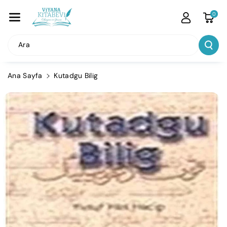
İçeriğe Atla
0
Ara
Ana Sayfa
Kutadgu Bilig
Ürün
Bilgisine
Atla