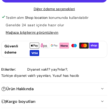
adedi
adedi
Diğer ödeme seçenekleri
azaltın
artırın
Teslim alım
Shop location
konumunda kullanılabilir
Genelde 24 saat içinde hazır olur
Mağaza bilgilerini görüntüleyin
Güvenli
ödeme
Etiketler:
Diyanet vakf? yay?nlar?
,
Türkiye diyanet vakfı yayınları
,
Yusuf has hacib
Ürün Hakkında
Kutadgu Bilig
Kargo boyutları
Ürün Ölçüm Tablosu