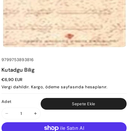
SKU:
9799753893816
Kutadgu Bilig
€6,90 EUR
Vergi dahildir.
Kargo
, ödeme sayfasında hesaplanır.
Adet
Sepete Ekle
Kutadgu
Kutadgu
Bilig
Bilig
için
için