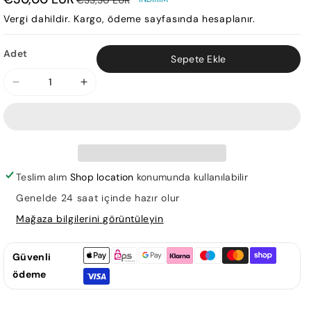
Vergi dahildir.
Kargo
, ödeme sayfasında hesaplanır.
Adet
Sepete Ekle
Kuran
Kuran
Yolu
Yolu
Meali
Meali
Tam
Tam
Sayfa
Sayfa
Orta
Orta
Teslim alım
Shop location
konumunda kullanılabilir
Boy
Boy
Genelde 24 saat içinde hazır olur
Bilgisayar
Bilgisayar
Mağaza bilgilerini görüntüleyin
Hatlı
Hatlı
için
için
adedi
adedi
Güvenli
azaltın
artırın
ödeme