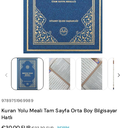
SKU:
9789751969989
Kuran Yolu Meali Tam Sayfa Orta Boy Bilgisayar
Hatlı
€30,00 EUR
€33,30 EUR
İNDIRIM