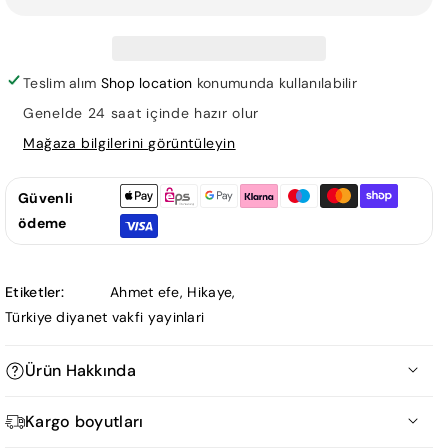
Kardan
Kardan
Adam
Adam
için
için
adedi
adedi
Teslim alım
Shop location
konumunda kullanılabilir
azaltın
artırın
Genelde 24 saat içinde hazır olur
Mağaza bilgilerini görüntüleyin
Güvenli
ödeme
Etiketler:
Ahmet efe
,
Hikaye
,
Türkiye diyanet vakfi yayinlari
Ürün Hakkında
Kargo boyutları