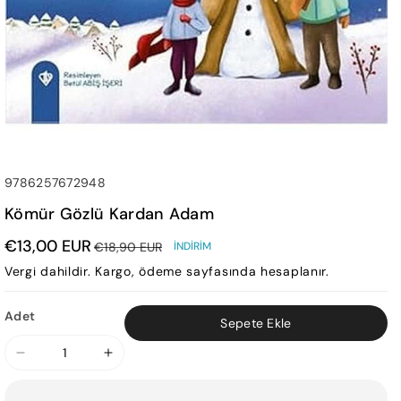
SKU:
9786257672948
Kömür Gözlü Kardan Adam
€13,00 EUR
€18,90 EUR
İNDIRIM
Vergi dahildir.
Kargo
, ödeme sayfasında hesaplanır.
Adet
Sepete Ekle
Kömür
Kömür
Gözlü
Gözlü