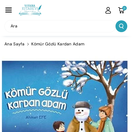
İçeriğe Atla
0
Ara
Ana Sayfa
Kömür Gözlü Kardan Adam
Ürün
Bilgisine
Atla