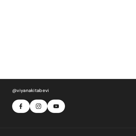
F
In
Y
A
S
@viyanakitabevi
O
C
T
U
E
A
T
B
G
U
O
R
B
O
A
E
K
M