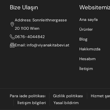
Bize Ulaşın
Websitemi
Ana sayfa
Address: Sonnleithnergasse
20 1100 Wien
Ürünler
0676-4044842
Blog
Email: info@viyanakitabevi.at
Hakkımızda
Hesabım
İletişim
Para iade politikası
Gizlilik politikası
Hizmet şar
İletişim bilgileri
Yasal bildirim