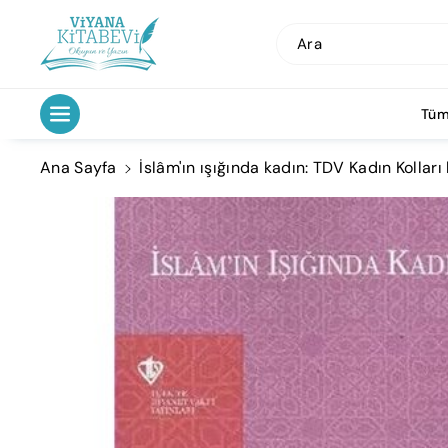
İçeriğe Atl
A
Ara
Tüm
Ana Sayfa
İslâm'ın ışığında kadın: TDV Kadın Kol
Ürün
Bilgisine
Atla