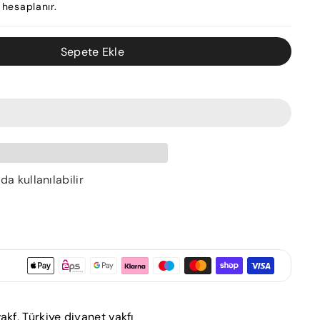
hesaplanır.
Sepete Ekle
 kullanılabilir
vakf
,
Türkiye diyanet vakfı