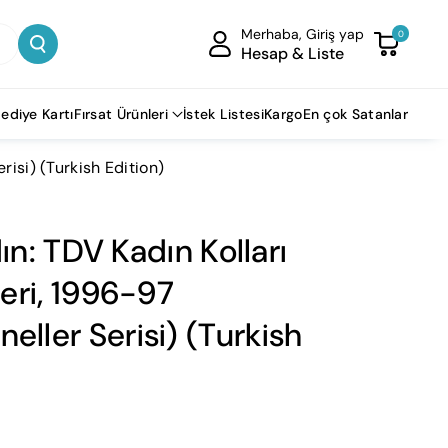
Merhaba, Giriş yap
0
Hesap & Liste
ediye Kartı
Fırsat Ürünleri
İstek Listesi
Kargo
En çok Satanlar
risi) (Turkish Edition)
Kadın: TDV Kadın Kolları
eri, 1996-97
ller Serisi) (Turkish