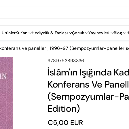
 Ürünler
Kur'an
Hediyelik & Fazlası
Çocuk
Yayınevleri
Blog
H
ları konferans ve panelleri, 1996-97 (Sempozyumlar-paneller se
SKU:
9789753893336
İslâm'ın Işığında 
Konferans Ve Panell
(Sempozyumlar-Pane
Edition)
€5,00 EUR