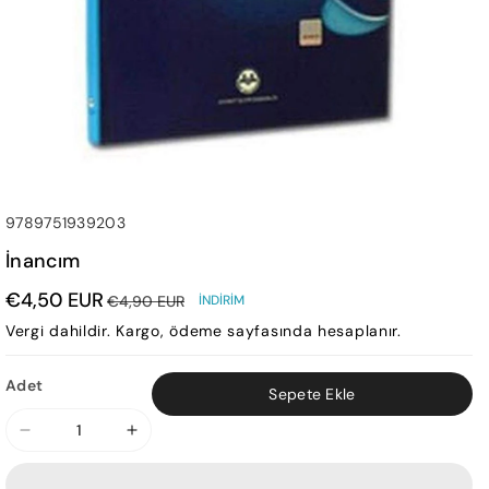
SKU:
9789751939203
İnancım
€4,50 EUR
€4,90 EUR
İNDIRIM
Vergi dahildir.
Kargo
, ödeme sayfasında hesaplanır.
Adet
Sepete Ekle
İnancım
İnancım
için
için