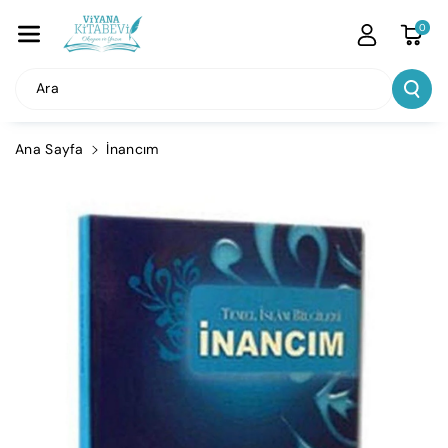
İçeriğe Atla
0
Ara
Ana Sayfa
İnancım
Ürün
Bilgisine
Atla