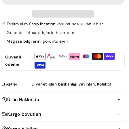
adedi
adedi
azaltın
artırın
Teslim alım
Shop location
konumunda kullanılabilir
Genelde 24 saat içinde hazır olur
Mağaza bilgilerini görüntüleyin
Güvenli
ödeme
Etiketler:
Diyanet isleri baskanligi yayinlari
,
Kolektif
Ürün Hakkında
İnancım "İnancım" kitabında, İslam dininin temel esaslarından
Kargo boyutları
olan iman konusu ele alınmaktadır.Üniteler halinde konuların
Ürün Ölçüm Tablosu
işlendiği kitapta, "İnsan ve Din" "İman ve İnsan" "Allah, İnsan
Kargo bilgileri