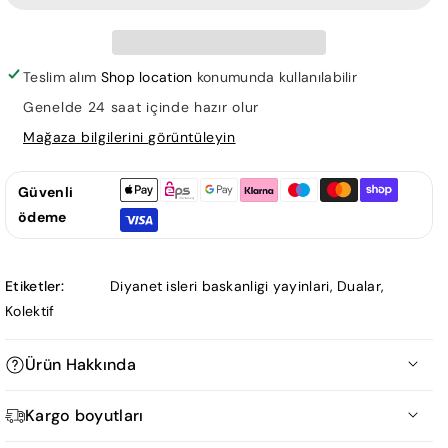
için
için
adedi
adedi
azaltın
artırın
Teslim alım
Shop location
konumunda kullanılabilir
Genelde 24 saat içinde hazır olur
Mağaza bilgilerini görüntüleyin
Güvenli
ödeme
Etiketler:
Diyanet isleri baskanligi yayinlari
,
Dualar
,
Kolektif
Ürün Hakkında
Kargo boyutları