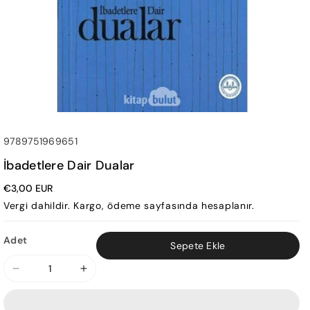
SKU:
9789751969651
İbadetlere Dair Dualar
€3,00 EUR
Vergi dahildir.
Kargo
, ödeme sayfasında hesaplanır.
Adet
Sepete Ekle
İbadetlere
İbadetlere
Dair
Dair
Dualar
Dualar