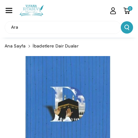
İçeriğe Atla
0
Ara
Ana Sayfa
İbadetlere Dair Dualar
Ürün
Bilgisine
Atla