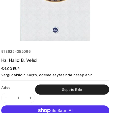
SKU:
9786254352096
Hz. Halid B. Velid
€4,00 EUR
Vergi dahildir.
Kargo
, ödeme sayfasında hesaplanır.
Adet
Sepete Ekle
Hz.
Hz.
Halid
Halid
b.
b.