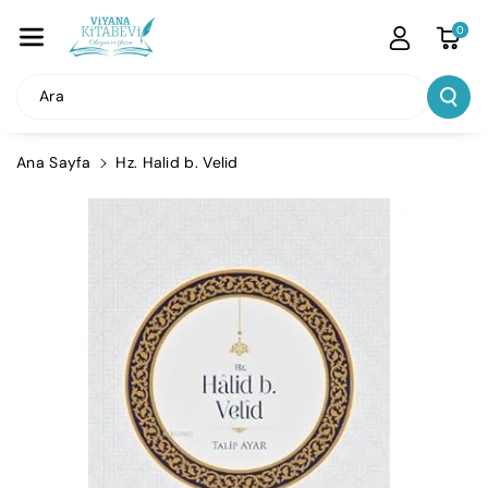
İçeriğe Atla
0
Ara
Ana Sayfa
Hz. Halid b. Velid
Ürün
Bilgisine
Atla