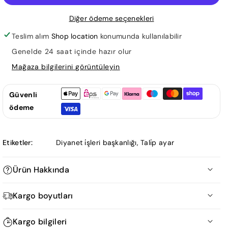
Velid
Velid
Diğer ödeme seçenekleri
için
için
adedi
adedi
Teslim alım
Shop location
konumunda kullanılabilir
azaltın
artırın
Genelde 24 saat içinde hazır olur
Mağaza bilgilerini görüntüleyin
Güvenli
ödeme
Etiketler:
Diyanet i̇şleri başkanlığı
,
Tali̇p ayar
Ürün Hakkında
Hz. Halid b. Velid
Kargo boyutları
Ürün Ölçüm Tablosu
Kargo bilgileri