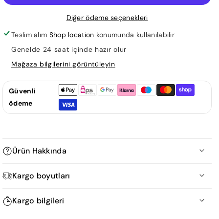
Dinimizi
Dinimizi
Diğer ödeme seçenekleri
Öğreniyoruz
Öğreniyoruz
için
için
Teslim alım
Shop location
konumunda kullanılabilir
adedi
adedi
Genelde 24 saat içinde hazır olur
azaltın
artırın
Mağaza bilgilerini görüntüleyin
Güvenli
ödeme
Ürün Hakkında
Türkiye Diyanet Vakfı
Kargo boyutları
Ürün Ölçüm Tablosu
Kargo bilgileri
A