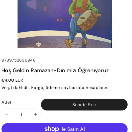
SKU:
9789753896948
Hoş Geldin Ramazan-Dinimizi Öğreniyoruz
€4,00 EUR
Vergi dahildir.
Kargo
, ödeme sayfasında hesaplanır.
Adet
Sepete Ekle
Hoş
Hoş
Geldin
Geldin
Ramazan-
Ramazan-