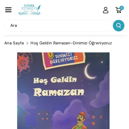
İçeriğe Atla
0
Ara
Ana Sayfa
Hoş Geldin Ramazan-Dinimizi Öğreniyoruz
Ürün
Bilgisine
Atla