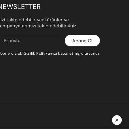
NEWSLETTER
Orta boy karton
Balonlu naylon ve strafor dolgu
izi takip edebilir yeni ürünler ve
kutu
malzemesi kullanılmaktadır.
ampanyalarımızı takip edebilirsiniz.
Büyük karton
Ürün etrafı sıkıca sarılı, kutu içi
Abone Ol
E-posta
kutu
boşluk doldurularak hazırlanır..
bone olarak Gizlilik Politikamızı kabul etmiş olursunuz