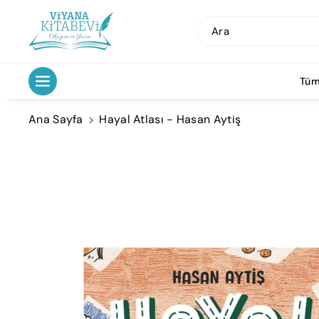
İçeriğe Atl
A
Ara
Tüm
Ana Sayfa
Hayal Atlası - Hasan Aytiş
Ürün
Bilgisine
Atla