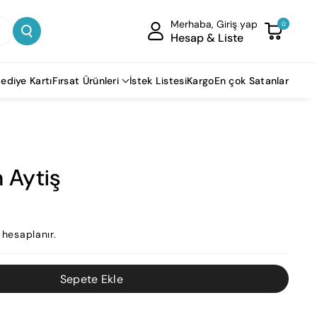
Merhaba, Giriş yap
0
Hesap & Liste
ediye Kartı
Fırsat Ürünleri
İstek Listesi
Kargo
En çok Satanlar
n Aytiş
hesaplanır.
Sepete Ekle