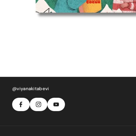
F
In
Y
A
S
@viyanakitabevi
O
C
T
U
E
A
T
B
G
U
O
R
B
O
A
E
K
M