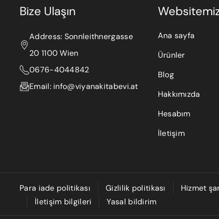
Bize Ulaşın
Websitemi
Ana sayfa
Address: Sonnleithnergasse
20 1100 Wien
Ürünler
0676-4044842
Blog
Email: info@viyanakitabevi.at
Hakkımızda
Hesabım
İletişim
Para iade politikası
Gizlilik politikası
Hizmet şar
İletişim bilgileri
Yasal bildirim