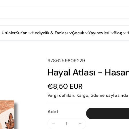
 Ürünler
Kur'an
Hediyelik & Fazlası
Çocuk
Yayınevleri
Blog
H
SKU:
9786259809229
Hayal Atlası - Hasa
€8,50 EUR
Vergi dahildir.
Kargo
, ödeme sayfasında 
Adet
Hayal
Hayal