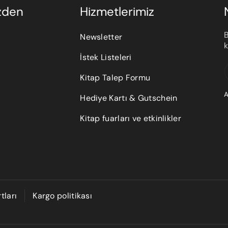
zden
Hizmetlerimiz
Hediyeli
20 x 15 x 10
0.5
B
Newsletter
k - Orta
k
İstek Listeleri
Hediyeli
Kitap Talep Formu
k -
30 x 20 x 15
1.5
Büyük
A
Hediye Kartı & Gutschein
Kitap fuarları ve etkinlikler
tları
Kargo politikası