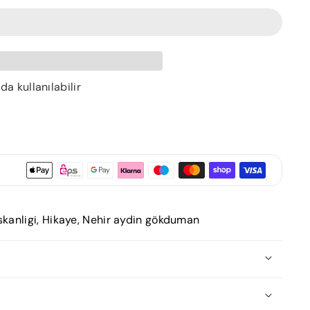
 kullanılabilir
skanligi
,
Hikaye
,
Nehir aydin gökduman
rkish. 110 p. Cimri Cezmi Efendi'yi taniyor musun?
ulcusu Bayram Efendi'yle de mi tanismadin? Bu güzel