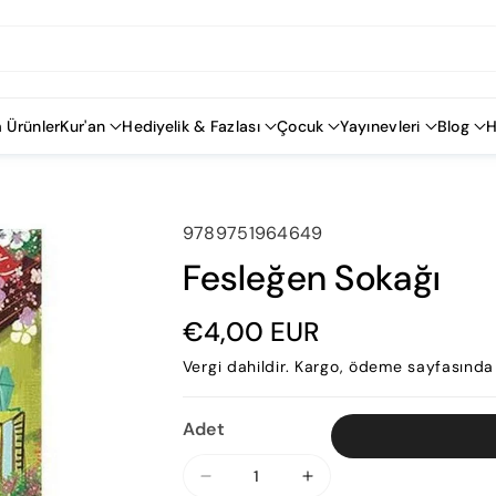
 Ürünler
Kur'an
Hediyelik & Fazlası
Çocuk
Yayınevleri
Blog
H
SKU:
9789751964649
Fesleğen Sokağı
€4,00 EUR
Vergi dahildir.
Kargo
, ödeme sayfasında 
Adet
Fesleğen
Fesleğen