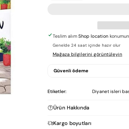
Sokağı
Sokağı
için
için
adedi
adedi
azaltın
artırın
Teslim alım
Shop location
konumunda
Genelde 24 saat içinde hazır olur
Mağaza bilgilerini görüntüleyin
Güvenli ödeme
Etiketler:
Diyanet isleri ba
Ürün Hakkında
Original bdg. 14,00 / 21,50 cm. In Tu
Kargo boyutları
Peki ya Sabir Nine'yi? Ramazan dav