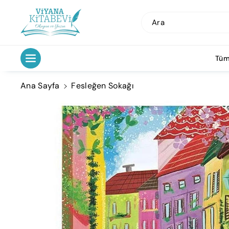
İçeriğe Atl
A
Ara
Tüm
Ana Sayfa
Fesleğen Sokağı
Ürün
Bilgisine
Atla