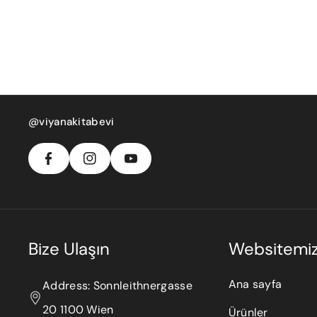
F
In
Y
A
S
@viyanakitabevi
O
C
T
U
E
A
T
B
G
U
O
R
B
O
A
E
K
M
Bize Ulaşın
Websitemi
Ana sayfa
Address: Sonnleithnergasse
20 1100 Wien
Ürünler