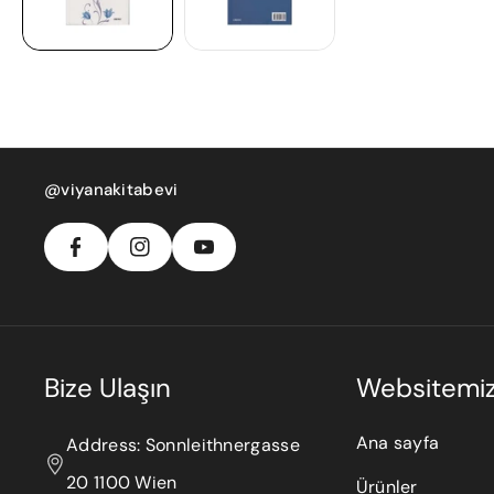
F
In
Y
A
S
@viyanakitabevi
O
C
T
U
E
A
T
B
G
U
O
R
B
O
A
E
K
M
Bize Ulaşın
Websitemi
Ana sayfa
Address: Sonnleithnergasse
20 1100 Wien
Ürünler