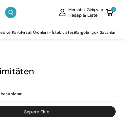
Merhaba, Giriş yap
0
Hesap & Liste
ediye Kartı
Fırsat Ürünleri
İstek Listesi
Kargo
En çok Satanlar
timitäten
hesaplanır.
Sepete Ekle