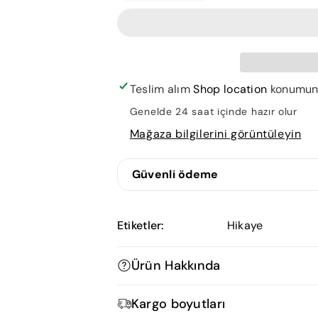
Ehe
Ehe
und
und
Ihre
Ihre
Intimitäten
Intimitäten
için
için
Teslim alım
Shop location
konumunda
adedi
adedi
Genelde 24 saat içinde hazır olur
azaltın
artırın
Mağaza bilgilerini görüntüleyin
Güvenli ödeme
Etiketler:
Hikaye
Ürün Hakkında
Kargo boyutları