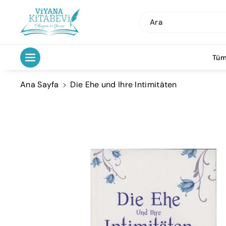
İçeriğe Atl
A
Ara
Tüm
Ana Sayfa
Die Ehe und Ihre Intimitäten
Ürün
Bilgisine
Atla