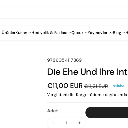
 Ürünler
Kur'an
Hediyelik & Fazlası
Çocuk
Yayınevleri
Blog
H
SKU:
9786054117369
Die Ehe Und Ihre In
€11,00 EUR
€11,21 EUR
İNDIRIM
Vergi dahildir.
Kargo
, ödeme sayfasında 
Adet
Die
Die