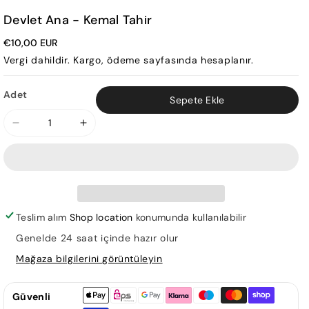
Devlet Ana - Kemal Tahir
€10,00 EUR
Vergi dahildir.
Kargo
, ödeme sayfasında hesaplanır.
Adet
Sepete Ekle
Devlet
Devlet
Ana
Ana
-
-
Kemal
Kemal
Tahir
Tahir
için
için
Teslim alım
Shop location
konumunda kullanılabilir
adedi
adedi
Genelde 24 saat içinde hazır olur
azaltın
artırın
Mağaza bilgilerini görüntüleyin
Güvenli