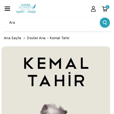
İçeriğe Atla
0
Ara
Ana Sayfa
Devlet Ana - Kemal Tahir
Ürün
Bilgisine
Atla