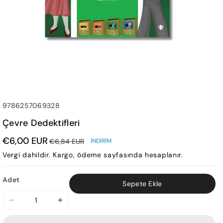
SKU:
9786257069328
Çevre Dedektifleri
€6,00 EUR
€6,84 EUR
İNDIRIM
Vergi dahildir.
Kargo
, ödeme sayfasında hesaplanır.
Adet
Sepete Ekle
Çevre
Çevre
Dedektifleri
Dedektifleri