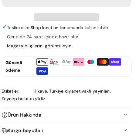
için
için
adedi
adedi
azaltın
artırın
Teslim alım
Shop location
konumunda kullanılabilir
Genelde 24 saat içinde hazır olur
Mağaza bilgilerini görüntüleyin
Güvenli
ödeme
Etiketler:
Hikaye
,
Türkiye diyanet vakfi yayinlari
,
Zeynep bulut akyildiz
Ürün Hakkında
Asya ve Aral ismindeki iki çocuğun arkadaşlarıyla birlikte
Kargo boyutları
ormanda oyun oynadıkları sırada piknikçilerin bıraktığı ateşin