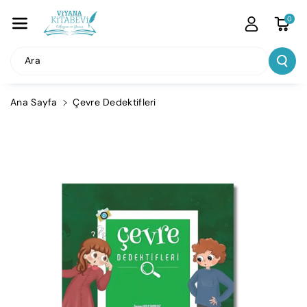
İçeriğe Atla
0
Ara
Ana Sayfa
Çevre Dedektifleri
Ürün
Bilgisine
Atla