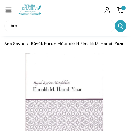
İçeriğe Atla
0
Ara
Ana Sayfa
Büyük Kur'an Mütefekkiri Elmalılı M. Hamdi Yazır
Ürün
Bilgisine
Atla