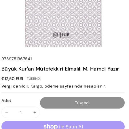
SKU:
9789751967541
Büyük Kur'an Mütefekkiri Elmalılı M. Hamdi Yazır
€12,50 EUR
TÜKENDI
Vergi dahildir.
Kargo
, ödeme sayfasında hesaplanır.
Adet
Tükendi
Büyük
Büyük
Kur&#39;an
Kur&#39;an