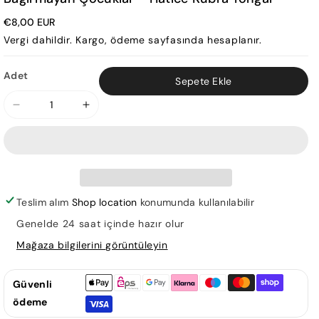
€8,00 EUR
Vergi dahildir.
Kargo
, ödeme sayfasında hesaplanır.
Adet
Sepete Ekle
Bağırmayan
Bağırmayan
Çocuklar
Çocuklar
-
-
Hatice
Hatice
Kübra
Kübra
Tongar
Tongar
Teslim alım
Shop location
konumunda kullanılabilir
için
için
Genelde 24 saat içinde hazır olur
adedi
adedi
Mağaza bilgilerini görüntüleyin
azaltın
artırın
Güvenli
ödeme