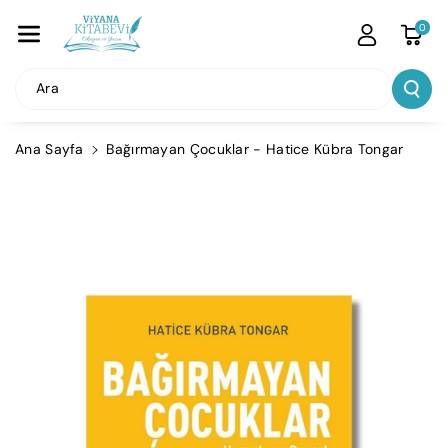
İçeriğe Atla
0
Ara
Ana Sayfa
Bağırmayan Çocuklar - Hatice Kübra Tongar
Ürün
Bilgisine
Atla