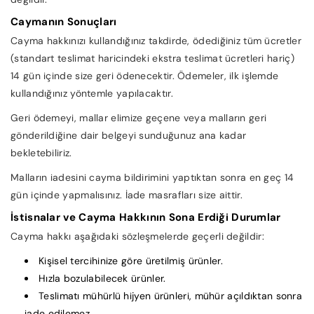
Caymanın Sonuçları
Cayma hakkınızı kullandığınız takdirde, ödediğiniz tüm ücretler
(standart teslimat haricindeki ekstra teslimat ücretleri hariç)
14 gün içinde size geri ödenecektir. Ödemeler, ilk işlemde
kullandığınız yöntemle yapılacaktır.
Geri ödemeyi, mallar elimize geçene veya malların geri
gönderildiğine dair belgeyi sunduğunuz ana kadar
bekletebiliriz.
Malların iadesini cayma bildirimini yaptıktan sonra en geç 14
gün içinde yapmalısınız. İade masrafları size aittir.
İstisnalar ve Cayma Hakkının Sona Erdiği Durumlar
Cayma hakkı aşağıdaki sözleşmelerde geçerli değildir:
Kişisel tercihinize göre üretilmiş ürünler.
Hızla bozulabilecek ürünler.
Teslimatı mühürlü hijyen ürünleri, mühür açıldıktan sonra
iade edilemez.