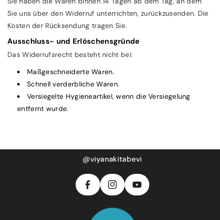
Sie haben die Waren binnen 14 Tagen ab dem Tag, an dem
Sie uns über den Widerruf unterrichten, zurückzusenden. Die
Kosten der Rücksendung tragen Sie.
Ausschluss- und Erlöschensgründe
Das Widerrufsrecht besteht nicht bei:
Maßgeschneiderte Waren.
Schnell verderbliche Waren.
Versiegelte Hygieneartikel, wenn die Versiegelung
entfernt wurde.
F
In
Y
A
S
@viyanakitabevi
O
C
T
U
E
A
T
B
G
U
O
R
B
O
A
E