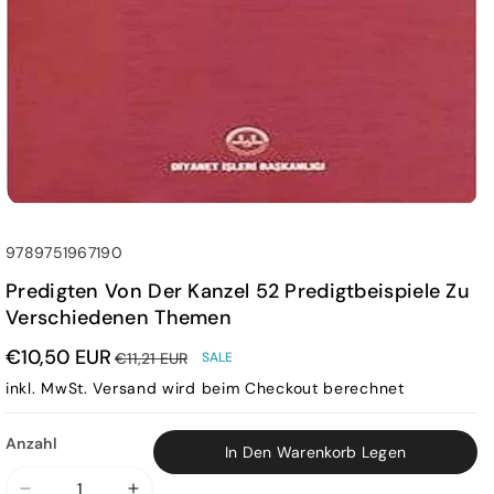
SKU:
9789751967190
Predigten Von Der Kanzel 52 Predigtbeispiele Zu
Verschiedenen Themen
€10,50 EUR
€11,21 EUR
SALE
inkl. MwSt.
Versand
wird beim Checkout berechnet
Anzahl
In Den Warenkorb Legen