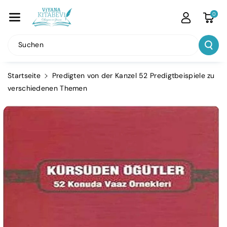
Direkt Zum
Inhalt
0
Suchen
Startseite
Predigten von der Kanzel 52 Predigtbeispiele zu
verschiedenen Themen
u
oduktinformationen
ringen