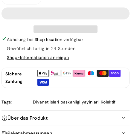
Verringere
Erhöhe
die
die
Menge
Menge
für
für
Predigten
Predigten
von
von
Abholung bei
Shop location
verfügbar
der
der
Gewöhnlich fertig in 24 Stunden
Kanzel
Kanzel
Shop-Informationen anzeigen
52
52
Predigtbeispiele
Predigtbeispiele
zu
zu
Sichere
verschiedenen
verschiedenen
Zahlung
Themen
Themen
Tags:
Diyanet isleri baskanligi yayinlari
,
Kolektif
Über das Produkt
Paketabmessungen